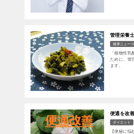
管理栄養
健康ニュー
「植物性乳
ために、管
ます。
便通を改
ダイエット
【便秘に悩