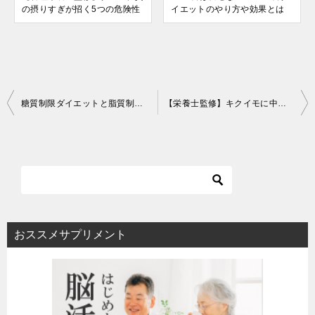
の摂りすぎが招く5つの危険性
イエットのやり方や効果とは
投
糖質制限ダイエットと脂質制限ダイエットはどっちがやせる？
【栄養士監修】キクイモに中性脂肪を下げる効果はある？危険性も紹介！
稿
ナ
ビ
ゲ
ー
シ
おススメサプリメント
ョ
ン