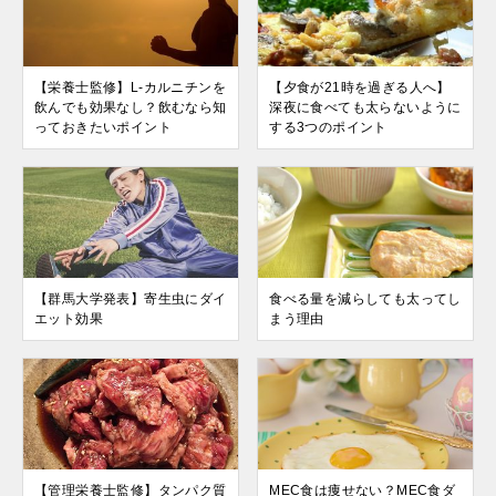
【栄養士監修】L-カルニチンを
【夕食が21時を過ぎる人へ】
飲んでも効果なし？飲むなら知
深夜に食べても太らないように
っておきたいポイント
する3つのポイント
【群馬大学発表】寄生虫にダイ
食べる量を減らしても太ってし
エット効果
まう理由
【管理栄養士監修】タンパク質
MEC食は痩せない？MEC食ダ