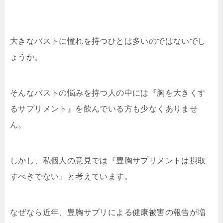
大きなバストに憧れを持つひとは多いのではないでし
ょうか。
そんなバストの悩みを持つ人の中には『胸を大きくす
るサプリメント』を飲んでいる方も少なくありませ
ん。
しかし、私個人の意見では『豊胸サプリメントは摂取
すべきでない』と考えています。
なぜなら近年、豊胸サプリによる健康被害の報告が増