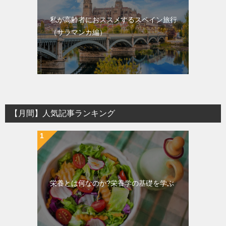
私が高齢者におススメするスペイン旅行
（サラマンカ編）
【月間】人気記事ランキング
栄養とは何なのか?栄養学の基礎を学ぶ