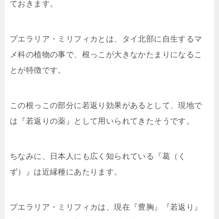
ておきます。
プエラリア・ミリフィカとは、タイ北部に自生するマ
メ科の植物の事で、根っこが大きなかたまりになるこ
とが特徴です。
この根っこの部分に若返り効果があるとして、現地で
は『若返りの薬』として用いられてきたそうです。
ちなみに、日本人にも広く知られている『葛（く
ず）』は近縁種にあたります。
プエラリア・ミリフィカは、現在『豊胸』『若返り』