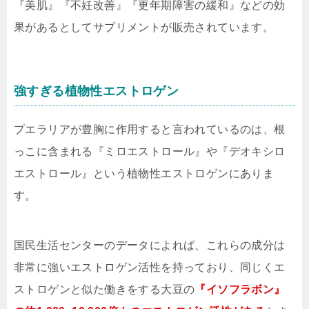
『美肌』『不妊改善』『更年期障害の緩和』などの効
果があるとしてサプリメントが販売されています。
強すぎる植物性エストロゲン
プエラリアが豊胸に作用すると言われているのは、根
っこに含まれる『ミロエストロール』や『デオキシロ
エストロール』という植物性エストロゲンにありま
す。
国民生活センターのデータによれば、これらの成分は
非常に強いエストロゲン活性を持っており、同じくエ
ストロゲンと似た働きをする大豆の
『イソフラボン』