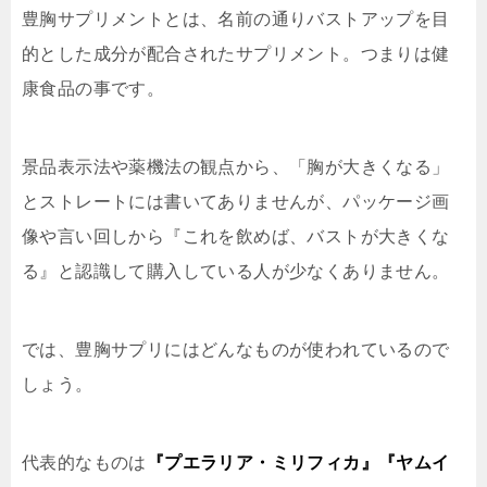
豊胸サプリメントとは、名前の通りバストアップを目
的とした成分が配合されたサプリメント。つまりは健
康食品の事です。
景品表示法や薬機法の観点から、「胸が大きくなる」
とストレートには書いてありませんが、パッケージ画
像や言い回しから『これを飲めば、バストが大きくな
る』と認識して購入している人が少なくありません。
では、豊胸サプリにはどんなものが使われているので
しょう。
代表的なものは
『プエラリア・ミリフィカ』『ヤムイ