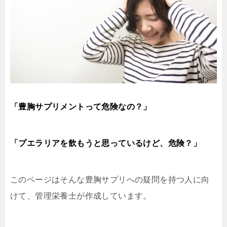
「豊胸サプリメントって危険なの？」
「プエラリアを飲もうと思っているけど、危険？」
このページはそんな豊胸サプリへの疑問を持つ人に向
けて、管理栄養士が作成しています。