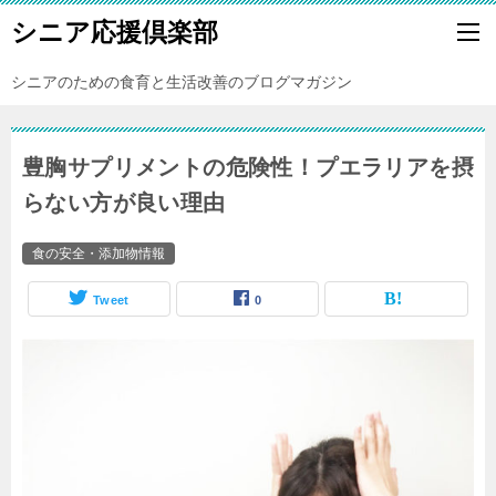
シニア応援倶楽部
シニアのための食育と生活改善のブログマガジン
豊胸サプリメントの危険性！プエラリアを摂
らない方が良い理由
食の安全・添加物情報
Tweet
0