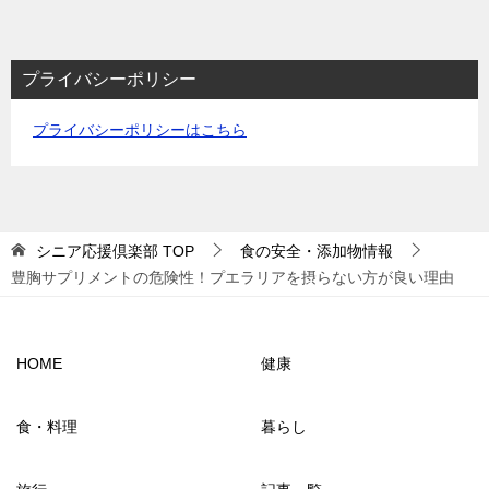
プライバシーポリシー
プライバシーポリシーはこちら
シニア応援倶楽部
TOP
食の安全・添加物情報
豊胸サプリメントの危険性！プエラリアを摂らない方が良い理由
HOME
健康
食・料理
暮らし