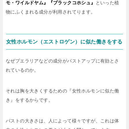
モ・ワイルドヤム』『ブラックコホシュ』
といった植
物にふくまれる成分が利用されてります。
女性ホルモン（エストロゲン）に似た働きをする
なぜプエラリアなどの成分がバストアップに有効とさ
れているのか。
それは胸を大きくするための『女性ホルモンに似た働
き』をするからです。
バストの大きさは、人によって様々ですが、これは体