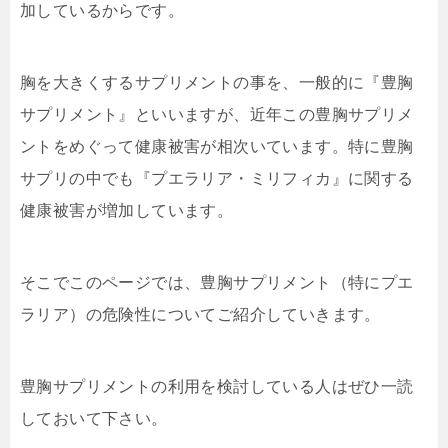
加しているからです。
胸を大きくするサプリメントの事を、一般的に『豊胸
サプリメント』といいますが、近年この豊胸サプリメ
ントをめぐって健康被害が相次いています。特に豊胸
サプリの中でも『プエラリア・ミリフィカ』に関する
健康被害が増加しています。
そこでこのページでは、豊胸サプリメント（特にプエ
ラリア）の危険性についてご紹介していきます。
豊胸サプリメントの利用を検討している人はぜひ一読
しておいて下さい。