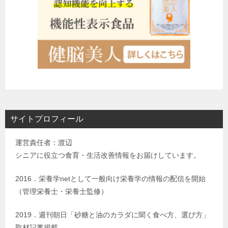
サイトプロフィール
運営責任者：渡辺
シニアに役立つ食育・生活改善情報をお届けしています。
2016．栄養学netとして一般向け栄養学の情報の配信を開始
（管理栄養士・栄養士監修）
2019．週刊朝日「砂糖と油のカラダに聞く食べ方、選び方」
取材記事掲載。