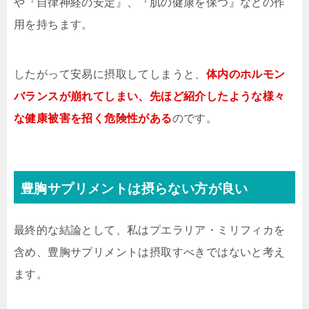
や『自律神経の安定』、『肌の健康を保つ』などの作
用を持ちます。
したがって
安易に摂取してしまうと、
体内のホルモン
バランスが崩れてしまい、先ほど紹介したような様々
な健康被害を招く危険性がある
のです。
豊胸サプリメントは摂らない方が良い
最終的な結論として、私はプエラリア・ミリフィカを
含め、豊胸サプリメントは摂取すべきではないと考え
ます。