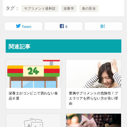
タグ
サプリメント過剰症
栄養学
食の安全
Tweet
0
関連記事
栄養士がコンビニで買わない食
豊胸サプリメントの危険性！プ
品６選
エラリアを摂らない方が良い理
由