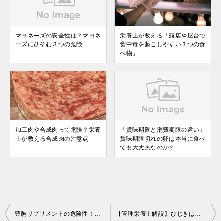
マヨネーズの安全性は？マヨネ
栄養士が教える「露店や屋台で
ーズにひそむ３つの危険
食中毒を起こしやすい３つの食
べ物」
加工肉や合成肉って危険？栄養
「賞味期限と消費期限の違い」
士が教える合成肉の注意点
賞味期限切れの卵は本当に食べ
ても大丈夫なのか？
投
豊胸サプリメントの危険性！プエラリアを摂らない方が良い理由
【管理栄養士解説】ひじきは危険？食べすぎによる副作用や注意点