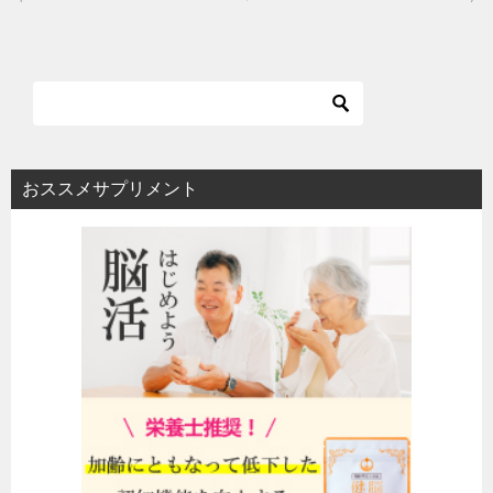
稿
ナ
ビ
ゲ
ー
シ
おススメサプリメント
ョ
ン