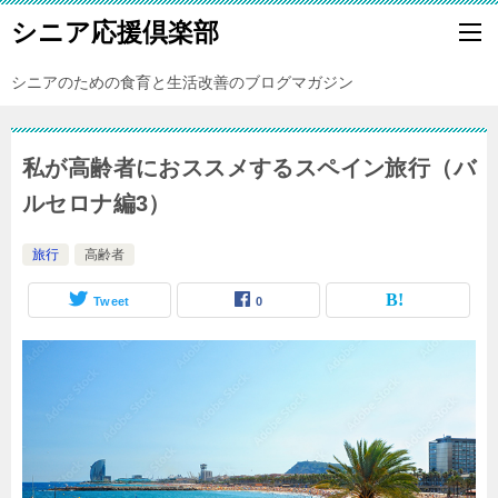
シニア応援倶楽部
シニアのための食育と生活改善のブログマガジン
私が高齢者におススメするスペイン旅行（バ
ルセロナ編3）
旅行
高齢者
Tweet
0