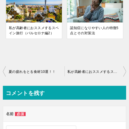
私が高齢者におススメするスペ
認知症になりやすい人の特徴5
イン旅行（バルセロナ編2）
点とその対策法
投
夏の疲れをとる食材10選！！
私が高齢者におススメするスペイン旅行（マドリード編）
稿
ナ
コメントを残す
ビ
ゲ
名前
必須
ー
シ