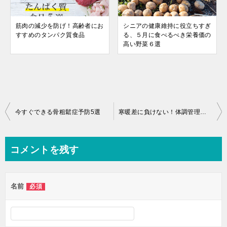
筋肉の減少を防げ！高齢者にお
シニアの健康維持に役立ちすぎ
すすめのタンパク質食品
る、５月に食べるべき栄養価の
高い野菜６選
投
今すぐできる骨粗鬆症予防5選
寒暖差に負けない！体調管理の秘訣を徹底解説
稿
ナ
コメントを残す
ビ
ゲ
名前
必須
ー
シ
ョ