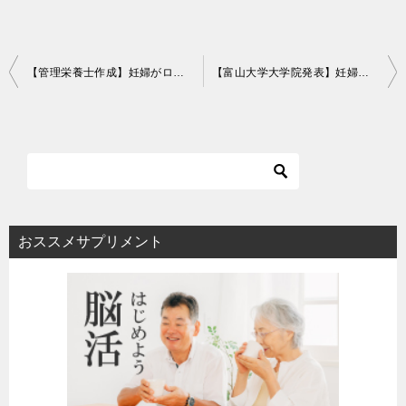
投
【管理栄養士作成】妊婦がローストビーフを避けるべき理由
【富山大学大学院発表】妊婦がみそ汁を飲むと、赤ちゃんが寝てくれるようになる？
稿
ナ
ビ
ゲ
ー
シ
おススメサプリメント
ョ
ン