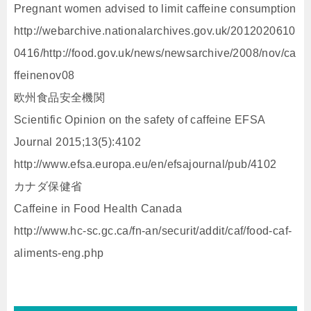
Pregnant women advised to limit caffeine consumption
http://webarchive.nationalarchives.gov.uk/2012020610
0416/http://food.gov.uk/news/newsarchive/2008/nov/ca
ffeinenov08
欧州食品安全機関
Scientific Opinion on the safety of caffeine EFSA
Journal 2015;13(5):4102
http://www.efsa.europa.eu/en/efsajournal/pub/4102
カナダ保健省
Caffeine in Food Health Canada
http://www.hc-sc.gc.ca/fn-an/securit/addit/caf/food-caf-
aliments-eng.php