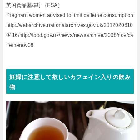
英国食品基準庁（FSA）
Pregnant women advised to limit caffeine consumption
http://webarchive.nationalarchives.gov.uk/2012020610
0416/http://food.gov.uk/news/newsarchive/2008/nov/ca
ffeinenov08
妊婦に注意して欲しいカフェイン入りの飲み
物