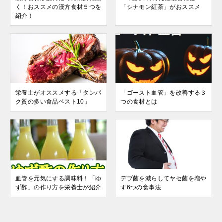
く！おススメの漢方食材５つを
「シナモン紅茶」がおススメ
紹介！
栄養士がオススメする「タンパ
「ゴースト血管」を改善する３
ク質の多い食品ベスト10」
つの食材とは
血管を元気にする調味料！「ゆ
デブ菌を減らしてヤセ菌を増や
ず酢」の作り方を栄養士が紹介
す6つの食事法