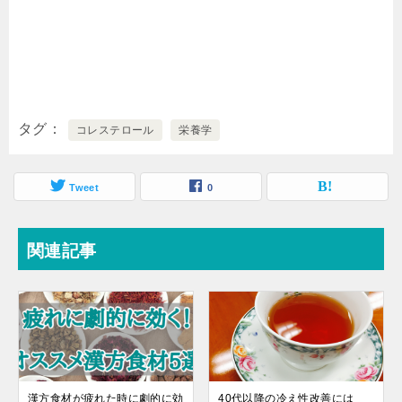
タグ
コレステロール
栄養学
Tweet
0
関連記事
漢方食材が疲れた時に劇的に効
40代以降の冷え性改善には