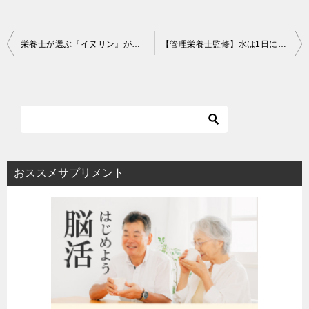
投
栄養士が選ぶ『イヌリン』が摂れる食材ランキング
【管理栄養士監修】水は1日に2.5リットル飲むべき理由
稿
ナ
ビ
ゲ
ー
シ
おススメサプリメント
ョ
ン