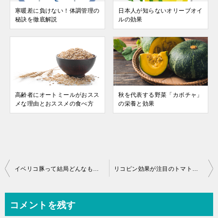
寒暖差に負けない！体調管理の
日本人が知らないオリーブオイ
秘訣を徹底解説
ルの効果
高齢者にオートミールがおスス
秋を代表する野菜「カボチャ」
メな理由とおススメの食べ方
の栄養と効果
投
イベリコ豚って結局どんなもの？特徴と選び方をスペイン留学経験者が解説
リコピン効果が注目のトマトの意外な歴史
稿
ナ
コメントを残す
ビ