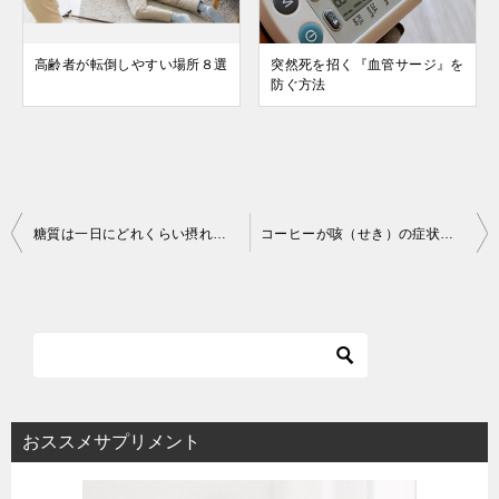
高齢者が転倒しやすい場所８選
突然死を招く『血管サージ』を
防ぐ方法
投
糖質は一日にどれくらい摂れば良い？適切な摂取量とは
コーヒーが咳（せき）の症状を抑える理由
稿
ナ
ビ
ゲ
ー
シ
おススメサプリメント
ョ