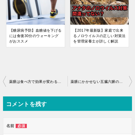
【糖尿病予防】血糖値を下げる
【2017年最新版】家庭で出来
には食後30分のウォーキング
るノロウイルスの正しい対策法
がおススメ
を管理栄養士が詳しく解説
投
薬膳は食べ方で効果が変わる！薬膳の「薬食同源」「一物全食」「身土不二」を知っておこう
薬膳にかかせない五臓六腑の意味とは？
稿
ナ
コメントを残す
ビ
ゲ
名前
必須
ー