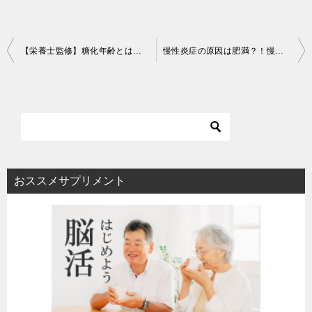
投
【栄養士監修】糖化年齢とは？糖化年齢を下げる２つの方法
慢性炎症の原因は肥満？！慢性炎症を抑える方法とは
稿
ナ
ビ
ゲ
ー
シ
おススメサプリメント
ョ
ン