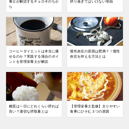
養士が解説するチョロギのちか
摂り過ぎてはいけない理由
ら
コーヒーダイエットは本当に痩
慢性炎症の原因は肥満？！慢性
せるのか？実践する場合のポイ
炎症を抑える方法とは
ントを管理栄養士が解説
糖質は一日にどれくらい摂れば
【管理栄養士監修】太りやすい
良い？適切な摂取量とは
食事にひそむ３つの原因