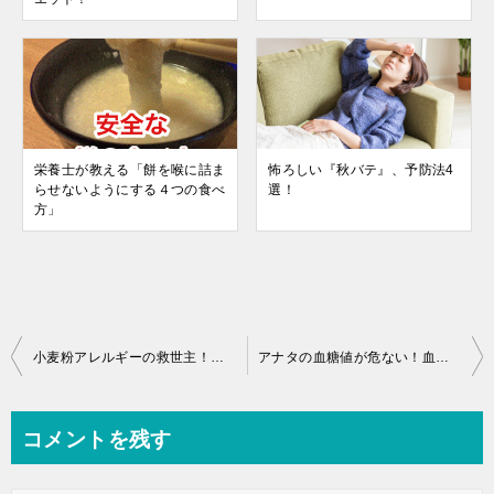
栄養士が教える「餅を喉に詰ま
怖ろしい『秋バテ』、予防法4
らせないようにする４つの食べ
選！
方」
投
小麦粉アレルギーの救世主！米ゲルって何？
アナタの血糖値が危ない！血糖値スパイクとGI値って何？
稿
ナ
コメントを残す
ビ