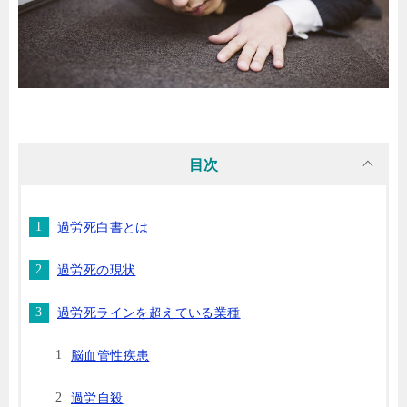
目次
過労死白書とは
過労死の現状
過労死ラインを超えている業種
脳血管性疾患
過労自殺