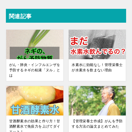
関連記事
がん・肺炎・インフルエンザを
水素水に効能なし！管理栄養士
予防するネギの粘液「ヌル」と
が水素水を飲まない理由
は
甘酒酵素水の効果と作り方！甘
【管理栄養士作成】がんを予防
酒酵素水で免疫力を上げてダイ
する方法の論文まとめてみた
エット！