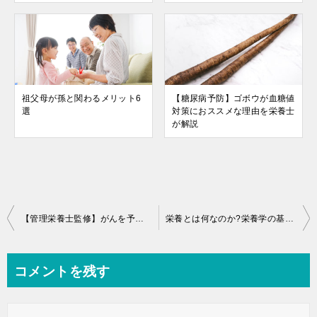
祖父母が孫と関わるメリット6
【糖尿病予防】ゴボウが血糖値
選
対策におススメな理由を栄養士
が解説
投
【管理栄養士監修】がんを予防する食べ物一覧
栄養とは何なのか?栄養学の基礎を学ぶ
稿
ナ
コメントを残す
ビ
ゲ